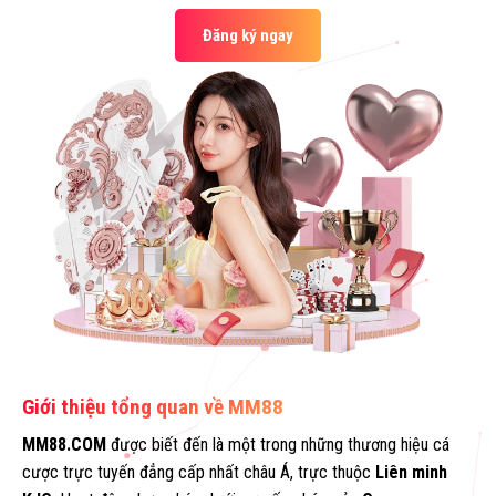
Đăng ký ngay
Giới thiệu tổng quan về MM88
MM88.COM
được biết đến là một trong những thương hiệu cá
cược trực tuyến đẳng cấp nhất châu Á, trực thuộc
Liên minh