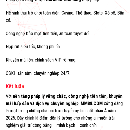
Hệ sinh thái trò chơi toàn diện: Casino, Thể thao, Slots, Xổ số, Bắn
cá.
Công nghệ bảo mật tiên tiến, an toàn tuyệt đối.
Nạp rút siêu tốc, không phí ẩn.
Khuyến mãi lớn, chính sách VIP rõ ràng.
CSKH tận tâm, chuyên nghiệp 24/7.
Kết luận
Với
nền tảng pháp lý vững chắc, công nghệ tiên tiến, khuyến
mãi hấp dẫn và dịch vụ chuyên nghiệp
,
MM88.COM
xứng đáng
là một trong những nhà cái trực tuyến uy tín nhất châu Á năm
2025. Đây chính là điểm đến lý tưởng cho những ai muốn trải
nghiệm giải trí công bằng – minh bạch – xanh chín.