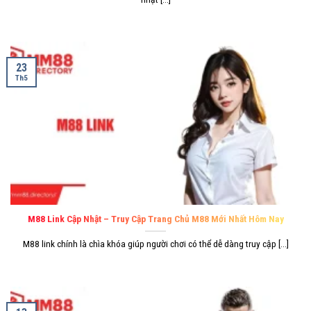
23
Th5
M88 Link Cập Nhật – Truy Cập Trang Chủ M88 Mới Nhất Hôm Nay
M88 link chính là chìa khóa giúp người chơi có thể dễ dàng truy cập [...]