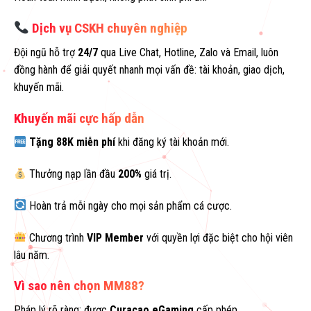
Dịch vụ CSKH chuyên nghiệp
Đội ngũ hỗ trợ
24/7
qua Live Chat, Hotline, Zalo và Email, luôn
đồng hành để giải quyết nhanh mọi vấn đề: tài khoản, giao dịch,
khuyến mãi.
Khuyến mãi cực hấp dẫn
Tặng 88K miễn phí
khi đăng ký tài khoản mới.
Thưởng nạp lần đầu
200%
giá trị.
Hoàn trả mỗi ngày cho mọi sản phẩm cá cược.
Chương trình
VIP Member
với quyền lợi đặc biệt cho hội viên
lâu năm.
Vì sao nên chọn MM88?
Pháp lý rõ ràng: được
Curacao eGaming
cấp phép.