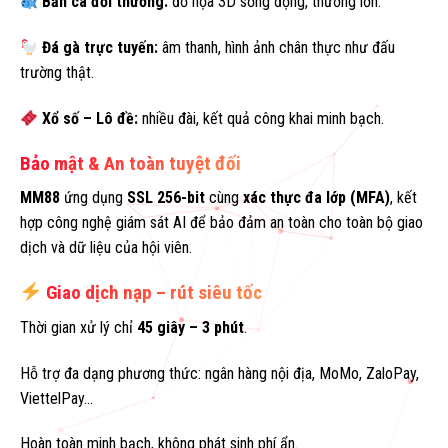
Bắn cá đổi thưởng:
đồ họa 3D sống động, thưởng lớn.
Đá gà trực tuyến:
âm thanh, hình ảnh chân thực như đấu
trường thật.
Xổ số – Lô đề:
nhiều đài, kết quả công khai minh bạch.
Bảo mật & An toàn tuyệt đối
MM88
ứng dụng
SSL 256-bit
cùng
xác thực đa lớp (MFA)
, kết
hợp công nghệ giám sát AI để bảo đảm an toàn cho toàn bộ giao
dịch và dữ liệu của hội viên.
Giao dịch nạp – rút siêu tốc
Thời gian xử lý chỉ
45 giây – 3 phút
.
Hỗ trợ đa dạng phương thức: ngân hàng nội địa, MoMo, ZaloPay,
ViettelPay…
Hoàn toàn minh bạch, không phát sinh phí ẩn.